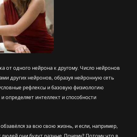
а от одного нейрона к другому. Число нейронов
ами других нейронов, образуя нейронную сеть
езусловные рефлексы и базовую физиологию
 и определяет интеллект и способности
обзавёлся за всю свою жизнь, и если, например,
 людей они будут разные. Почему? Потому что в