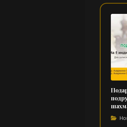
Подар
подру
шахм
Но