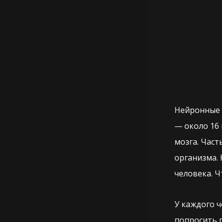
Нейронные 
— около 16
мозга. Част
организма. 
человека. Ч
У каждого ч
попросить п