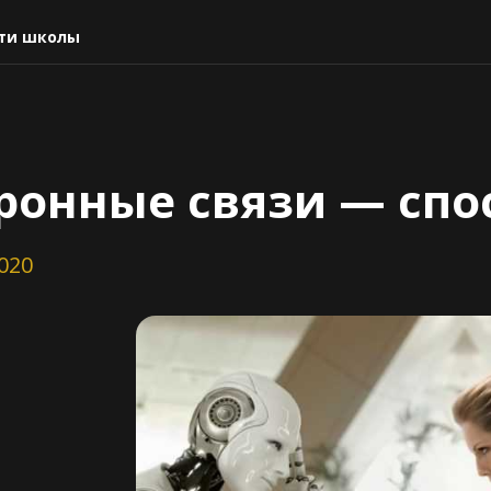
ти школы
ронные связи — спо
2020